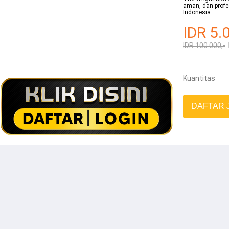
aman, dan profes
Indonesia.
IDR 5.
IDR 100.000,-
Kuantitas
DAFTAR 