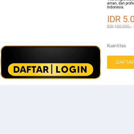
aman, dan profes
Indonesia.
IDR 5.
IDR 100.000,-
Kuantitas
DAFTAR