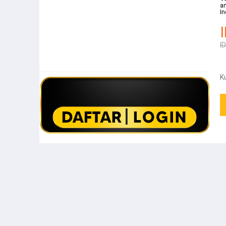
am
In
I
K